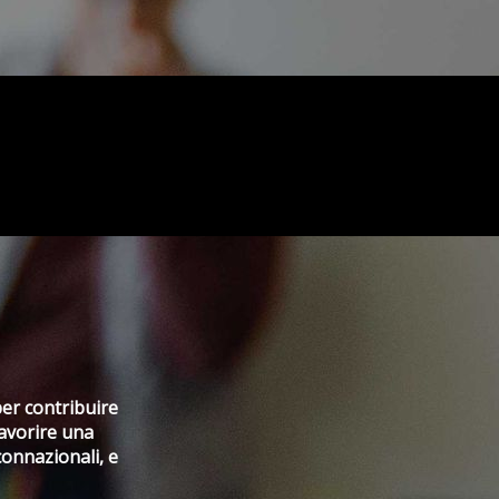
per contribuire
favorire una
connazionali, e