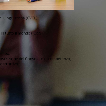
oni Linguistiche (CVCL),
 in tutto il mondo (ICoN),
tempo,
rcoscrizione del Consolato di competenza,
costruttivo