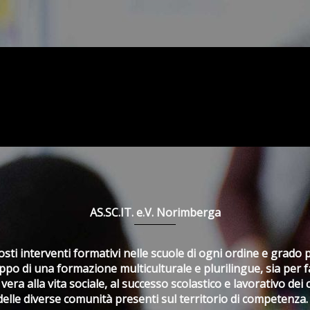
AS.SC.IT. e.V. Norimberga
i interventi formativi nelle scuole di ogni ordine e grado 
luppo di una formazione multiculturale e plurilingue, sia per 
vera alla vita sociale, al successo scolastico e lavorativo dei 
delle diverse comunità presenti sul territorio di competenza.