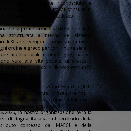
non profit legalmente riconosciuta, e
scopi di utilità pubblica ai sensi delle
 dall‘ordinamento tributario tedesco.
onale è la promozione e la diffusione della
na strutturata all‘interno del sistema
iù di 30 anni, vengono proposti interventi
ogni ordine e grado per contribuire sia allo
ne multiculturale e plurilingue, sia per
ione vera alla vita sociale, al successo
dei connazionali, e delle diverse comunità
i competenza.
 dal Ministero degli Affari Esteri e della
nale, l’AS.SC.IT potrà proseguire con il
carichi e iniziative, come delineato e
voro del progetto presentato.
25/2026, la nostra organizzazione avrà la
rsi di lingua italiana sul territorio della
ntributo concesso dal MAECI e della