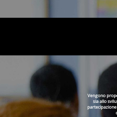
Vengono propost
sia allo svi
partecipazione 