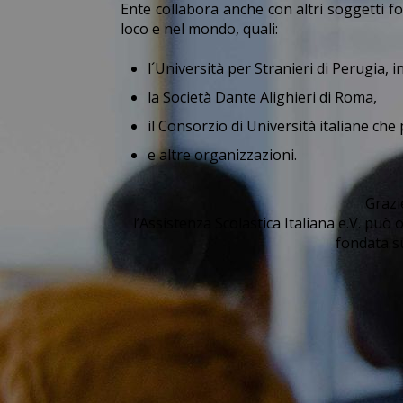
Ente collabora anche con altri soggetti for
loco e nel mondo, quali:
l´Università per Stranieri di Perugia, i
la Società Dante Alighieri di Roma,
il Consorzio di Università italiane che
e altre organizzazioni.
Grazi
l’Assistenza Scolastica Italiana e.V. pu
fondata su