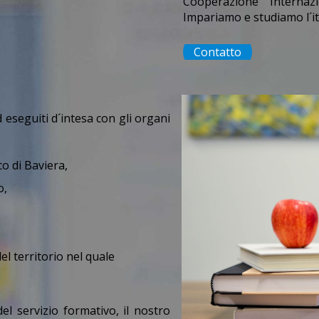
Cooperazione Internazi
Impariamo e studiamo l´it
Contatto
d eseguiti d´intesa con gli organi
co di Baviera,
o,
,
del territorio nel quale
del servizio formativo, il nostro