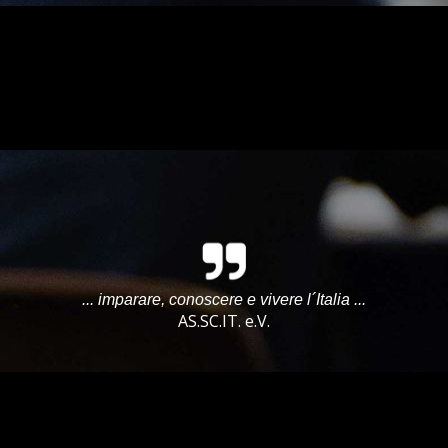
... imparare, conoscere e vivere l´Italia ...
AS.SC.IT. e.V.