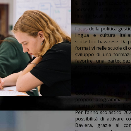
è una organizzazione 
persegue esclusivamente 
finalità fiscali deducibili
Focus della politica gesti
lingua e cultura italia
scolastico bavarese. Da p
formativi nelle scuole di 
sviluppo di una formazio
favorire una partecipaz
scolastico e lavorativo 
presenti sul territorio d
Grazie ai fondi stanziati
Cooperazione Internazio
proprio programma di in
illustrato nel piano di la
Per l’anno scolastico 20
possibilità di attivare co
Baviera, grazie al co