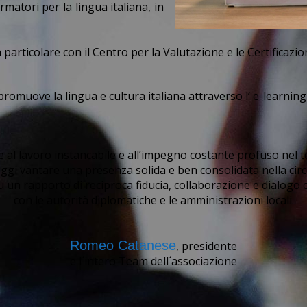
matori per la lingua italiana, in
n particolare con il Centro per la Valutazione e le Certificazi
 promuove la lingua e cultura italiana attraverso l‘ e-learning
e al lavoro instancabile e all’impegno costante profuso nel 
ò oggi vantare una presenza solida e ben consolidata nella ci
 un rapporto di reciproca fiducia, collaborazione e dialogo 
con le autorità diplomatiche e le amministrazioni locali.
Romeo Catanese
, presidente
e l´intero Team dell´associazione